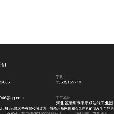
我们
：
手机：
26666
15632159710
3046@qq.com
工厂地址：
河北省定州市李亲顾油味工业园
北明阳智能装备有限公司致力于聚酯六角网机和石笼网机的研发生产销售
备案号：
冀ICP备2021005636号-2
|
网站地图
XML地图